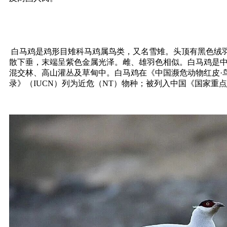
‌白马鸡是鸡形目雉科马鸡属鸟类，又名雪雉。头顶有黑色绒
散下垂，末端呈紫色金属光泽。雌、雄羽色相似。白马鸡是中国
混交林、高山灌丛及草甸中。白马鸡在《中国濒危动物红皮·
录》（IUCN）列为近危（NT）物种；被列入中国《国家重