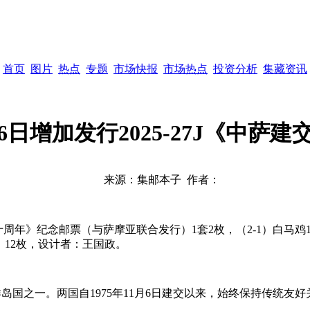
首页
图片
热点
专题
市场快报
市场热点
投资分析
集藏资讯
1月6日增加发行2025-27J《中萨
来源：
集邮本子
作者：
五十周年》纪念邮票（与萨摩亚联合发行）1套2枚，（2-1）白马鸡1.
数：12枚，设计者：王国政。
洋岛国之一。两国自1975年11月6日建交以来，始终保持传统