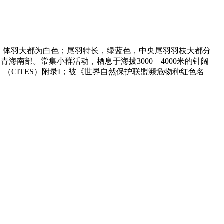
；体羽大都为白色；尾羽特长，绿蓝色，中央尾羽羽枝大都分
南部。常集小群活动，栖息于海拔3000—4000米的针阔
》（CITES）附录I；被《世界自然保护联盟濒危物种红色名