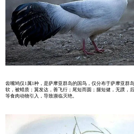
齿嘴鸠仅1属1种，是
萨摩亚群岛
的国鸟，仅分布于萨摩亚群
软，被蜡质；翼发达，善飞行；尾短而圆；腿短健，无蹼，后
等食肉动物引入，导致濒临灭绝。