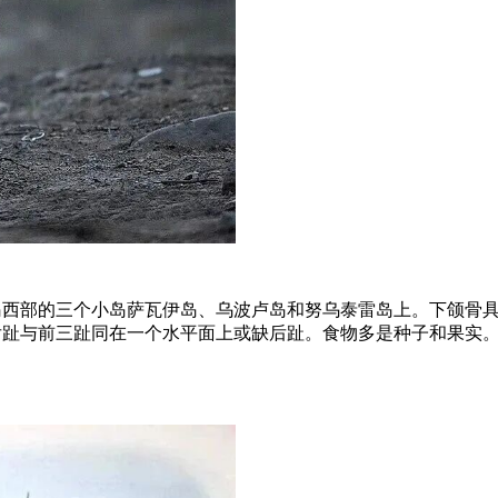
岛西部的三个小岛
萨瓦伊岛
、乌波卢岛和努乌泰雷岛上。下颌骨具
趾与前三趾同在一个水平面上或缺后趾。食物多是种子和果实。