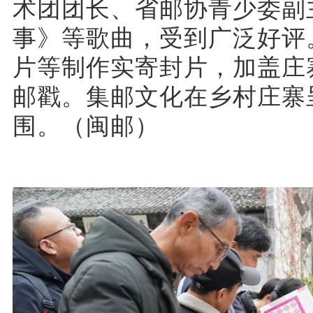
术团团长、省邮协青少委副
事》等歌曲，受到广泛好评
片等制作实寄封片，加盖庄
邮戳。集邮文化在乡村庄寨
围。（闽邮）