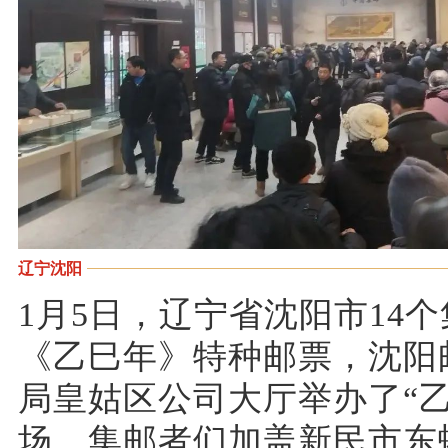
辽宁沈阳
1月5日，辽宁省沈阳市14
《乙巳年》特种邮票，沈阳
局皇姑区公司大厅举办了“
场，集邮者们加盖新民市东