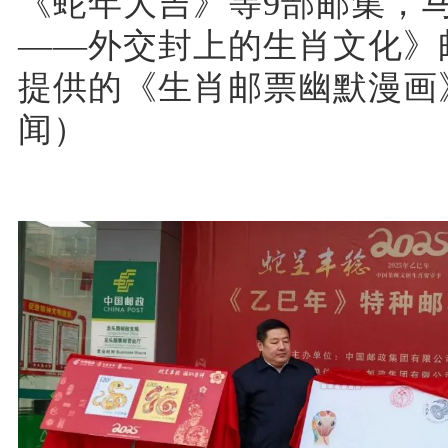
《蛇年大吉》等9部邮集，
——外交封上的生肖文化》
提供的《生肖邮票幽默漫画
闻）