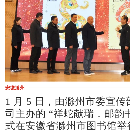
安徽滁州
1 月 5 日，由滁州市委
司主办的 “祥蛇献瑞，邮韵
式在安徽省滁州市图书馆举