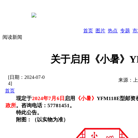
首页
图片
热点
专题
市
阅读新闻
关于启用《小暑》YF
[日期：
2024-07-0
来源：
上
4
]
首页
现定于
202
4
年
7
月
6
日
启用
《
小暑
》
YFM118E型
邮资
政
所
。
咨询电话：57781451。
特此公告。
附图：（以实物为准）