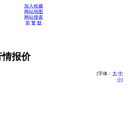
加入收藏
网站地图
网站搜索
简
繁
默
行情报价
[字体：
大
中
小
]