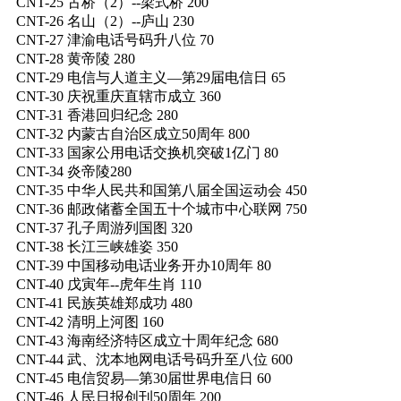
CNT-25 古桥（2）--梁式桥 200
CNT-26 名山（2）--庐山 230
CNT-27 津渝电话号码升八位 70
CNT-28 黄帝陵 280
CNT-29 电信与人道主义—第29届电信日 65
CNT-30 庆祝重庆直辖市成立 360
CNT-31 香港回归纪念 280
CNT-32 内蒙古自治区成立50周年 800
CNT-33 国家公用电话交换机突破1亿门 80
CNT-34 炎帝陵280
CNT-35 中华人民共和国第八届全国运动会 450
CNT-36 邮政储蓄全国五十个城市中心联网 750
CNT-37 孔子周游列国图 320
CNT-38 长江三峡雄姿 350
CNT-39 中国移动电话业务开办10周年 80
CNT-40 戊寅年--虎年生肖 110
CNT-41 民族英雄郑成功 480
CNT-42 清明上河图 160
CNT-43 海南经济特区成立十周年纪念 680
CNT-44 武、沈本地网电话号码升至八位 600
CNT-45 电信贸易—第30届世界电信日 60
CNT-46 人民日报创刊50周年 200